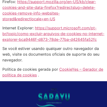
Firefox:
https://support.mozilla.org/en-US/kb/clear-
cookies-and-site-data-firefox?redirectslug=delete-
cookies-remove-info-websites-
stored&redirectlocale=en-US
Internet Explorer:
https://support.microsoft.com/pt-
br/topic/como-excluir-arquivos-de-cookies-no-internet-
explorer-bca9446f-d873-78de-77ba-d42645fa52fc
Se você estiver usando qualquer outro navegador da
web, visite os documentos oficiais de suporte do seu
navegador.
Política de cookies gerada por
CookieYes – Gerador de
política de cookies
.